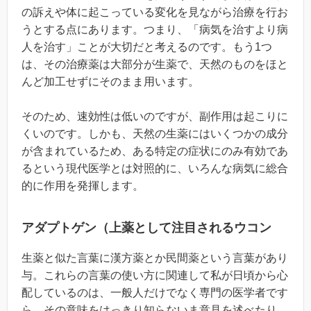
の訴えや体に起こっている変化を見ながら治療を行お
うとする点にあります。つまり、「病気を治すより病
人を治す」ことが大切だと考えるのです。もう1つ
は、その治療薬は大部分が生薬で、天然のものをほと
んど加工せずにそのまま用います。
そのため、速効性は低いのですが、副作用は起こりに
くいのです。しかも、天然の生薬にはいくつかの成分
が含まれているため、ある特定の症状にのみ有効であ
るという現代医学とは対照的に、いろんな病気に総合
的に作用を発揮します。
アダプトゲン（上薬として注目されるウコン
生薬と似た言葉に漢方薬とか民間薬という言葉があり
与。これらの言葉の使い方に関連して私が日頃から心
配しているのは、一般人だけでなく専門の医学者です
ら、その意味をはっきり知らないま意見を述べたり、