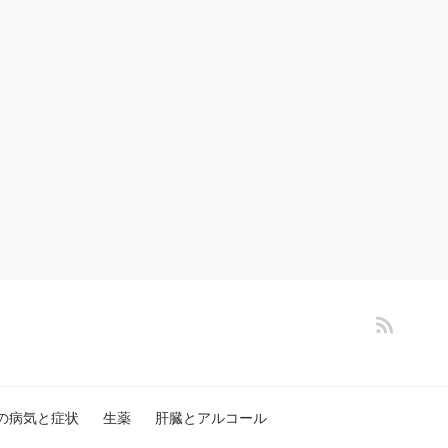
の病気と症状
生薬
肝臓とアルコール