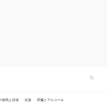
の病気と症状
生薬
肝臓とアルコール