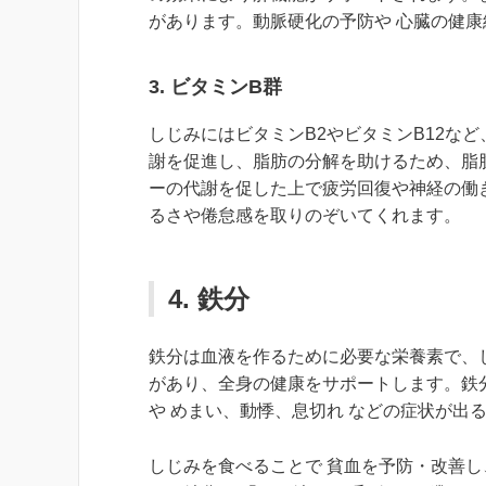
があります。動脈硬化の予防や 心臓の健康
3.
ビタミンB群
しじみにはビタミンB2やビタミンB12な
謝を促進し、脂肪の分解を助けるため、脂
ーの代謝を促した上で疲労回復や神経の働
るさや倦怠感を取りのぞいてくれます。
4.
鉄分
鉄分は血液を作るために必要な栄養素で、
があり、全身の健康をサポートします。鉄分
や めまい、動悸、息切れ などの症状が出
しじみを食べることで 貧血を予防・改善し