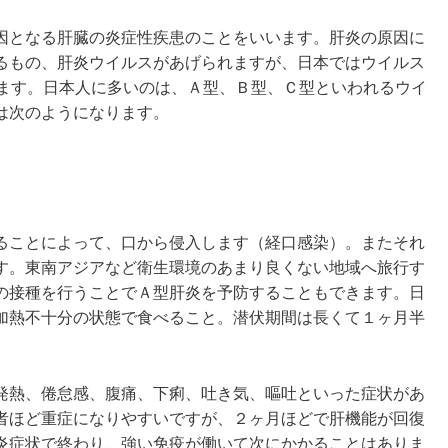
因となる肝臓の炎症性疾患のことをいいます。肝炎の原因に
るもの、肝炎ウイルスがあげられますが、日本ではウイルス
います。日本人に多いのは、Ａ型、Ｂ型、Ｃ型といわれるウイ
は次のようになります。
ることによって、口から侵入します（経口感染）。またそれ
す。東南アジアなど衛生環境のあまり良くない地域へ旅行す
の接種を行うことでＡ型肝炎を予防することもできます。日
加熱不十分の状態で食べること。潜伏期間は長くて１ヶ月半
発熱、倦怠感、腹痛、下痢、吐き気、嘔吐といった症状があ
者ほど重症になりやすいですが、２ヶ月ほどで肝機能が回復
炎症状で終わり、強い免疫が働いて次にかかることはありま