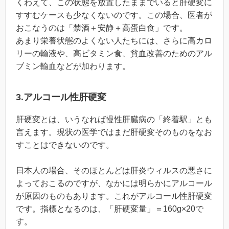
くわえて、この状態を放置したままでいると肝硬変に
すすむケースも少なくないのです。この場合、医者が
おこなうのは「禁酒＋安静＋高蛋白食」です。
あまり栄養状態のよくない人たちには、さらに高カロ
リーの輸液や、高ビタミン食、貧血改善のためのアル
ブミン輸血などが加わります。
3.アルコール性肝硬変
肝硬変とは、いうなれば慢性肝臓病の「終着駅」とも
言えます。現状の医学ではまだ肝硬変そのものをなお
すことはできないのです。
日本人の場合、そのほとんどは肝炎ウィルスの悪さに
よっておこるのですが、なかには明らかにアルコール
が原因のものもあります。これがアルコール性肝硬変
です。指標となるのは、「肝硬変量」＝160g×20で
す。