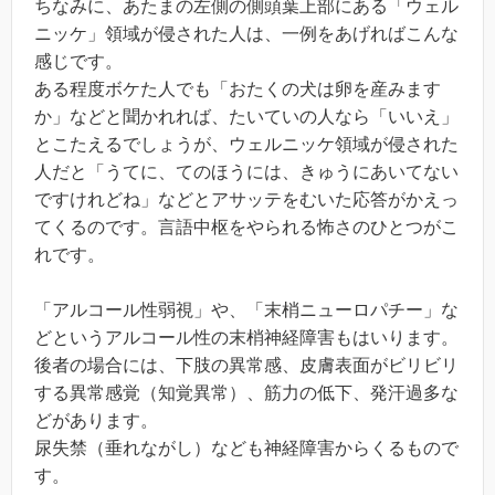
ちなみに、あたまの左側の側頭葉上部にある「ウェル
ニッケ」領域が侵された人は、一例をあげればこんな
感じです。
ある程度ボケた人でも「おたくの犬は卵を産みます
か」などと聞かれれば、たいていの人なら「いいえ」
とこたえるでしょうが、ウェルニッケ領域が侵された
人だと「うてに、てのほうには、きゅうにあいてない
ですけれどね」などとアサッテをむいた応答がかえっ
てくるのです。言語中枢をやられる怖さのひとつがこ
れです。
「アルコール性弱視」や、「末梢ニューロパチー」な
どというアルコール性の末梢神経障害もはいります。
後者の場合には、下肢の異常感、皮膚表面がビリビリ
する異常感覚（知覚異常）、筋力の低下、発汗過多な
どがあります。
尿失禁（垂れながし）なども神経障害からくるもので
す。