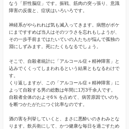
なう「肝性脳症」です。振戦、筋肉の突っ張り、意識
障害の反復と、症状はいろいろです。
神経系がやられれば気も滅入ってきます。病態がボケ
にまですすめば当人はそのツラさを忘れもしようが、
その一歩手前まではたいていの人たちが悩んで孤独の
淵にしずみます。死にたくもなるでしょう。
そこで、自殺者統計に「アルコール症＋精神障害」と
込みでくくってしまわれるという結果ともなるわけで
す。
くり返しますが、この「アルコール症＋精神障害」に
よって自殺する男の総数は年間に1万3千余人です。
自殺者全体のおよそ6％ を占めて、病苦原因でいのち
を断つかたがたにつぐ比率なのです。
酒の害を列挙していくと、まさに悪酔いのきわみとな
ります。飲兵衛にして、かつ健康な毎日を過ごすため