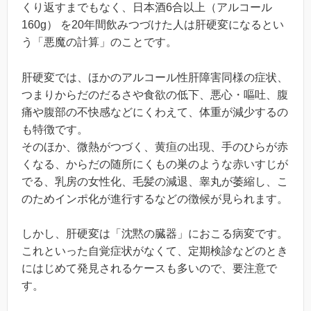
くり返すまでもなく、日本酒6合以上（アルコール
160g） を20年間飲みつづけた人は肝硬変になるとい
う「悪魔の計算」のことです。
肝硬変では、ほかのアルコール性肝障害同様の症状、
つまりからだのだるさや食欲の低下、悪心・嘔吐、腹
痛や腹部の不快感などにくわえて、体重が減少するの
も特徴です。
そのほか、微熱がつづく、黄疸の出現、手のひらが赤
くなる、からだの随所にくもの巣のような赤いすじが
でる、乳房の女性化、毛髪の減退、睾丸が萎縮し、こ
のためインポ化が進行するなどの徴候が見られます。
しかし、肝硬変は「沈黙の臓器」におこる病変です。
これといった自覚症状がなくて、定期検診などのとき
にはじめて発見されるケースも多いので、要注意で
す。