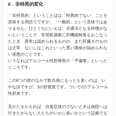
6．非特異的変化
「非特異的」ということばは「特異的でない」ことを
意味する用語でですが、「一般的」という意味ではあ
りません。ひとくちにいえば、共通項となる特徴がな
いということで、常習飲酒家に肝機能検査をおこなっ
たとき、異常は認められるものの、まだ肝臓そのもの
は正常、ないしはこれといった悪い徴候が認められな
い状態のことです。
いうなればアルコール性肝障害の「予備軍」といった
ところです。
この6つの群のなかで飲兵衛にもっとも多いのは、い
やな話ですが、3の肝硬変です。ついで2のアルコール
性肝炎です。
見かたをかえれば、自覚症状のでないときは病院へは
行きたがらない人たちがいかに多いかという証拠でも