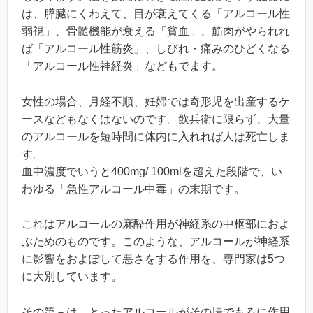
は、膵臓にくわえて、目が衰えてくる「アルコール性
弱視」、骨髄機能が衰える「貧血」、筋肉がやられれ
ば「アルコール性筋炎」、しびれ・痛みのひどくなる
「アルコール性神経炎」などもでます。
女性の場合、月経不順、妊婦では奇形児を出産するケ
ースなどもなくはないのです。飲兵衛に限らず、大量
のアルコールを短時間に体内に入れれば人は死亡しま
す。
血中濃度でいうと400mg/ 100mlを超えた段階で、い
わゆる「急性アルコール中毒」の末期です。
これはアルコールの麻酔作用が神経系の中枢部におよ
ぶためのものです。このような、アルコールが神経系
に影響をおよぽして悪さをする作用を、専門家は5つ
に大別しています。
その第－は、とったアルコールがその場でもろに作用