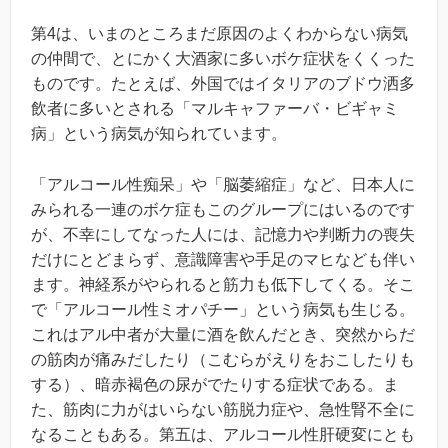
第4は、いまのところまだ原因のよくわからない病気
の仲間で、とにかく大酒家に多いボケ症状をくくった
ものです。たとえば、外国ではイタリアのブドウ洒多
飲者に多いとされる「マルキャファーバ・ビギャミ
病」という病気が知られています。
「アルコール性痴呆」や「脳萎縮症」など、日本人に
みられる一連のボケ症もこのグループにはいるのです
が、不幸にしてなった人には、記憶力や判断力の喪失
だけにとどまらず、意識障害や手足のマヒなども伴い
ます。神経系がやられると筋力も低下してくる。そこ
で「アルコール性ミオパチー」という病気も生じる。
これはアル中者が大量に酒を飲んだとき、突然からだ
の筋肉が痛みだしたり（こむらがえりをおこしたりも
する）、暗赤褐色の尿がでたりする症状である。ま
た、筋肉に力がはいらない筋脱力症や、急性腎不全に
なることもある。第五は、アルコール性肝硬変にとも