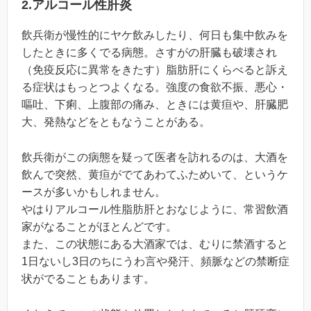
2.アルコール性肝炎
飲兵衛が慢性的にヤケ飲みしたり、何日も集中飲みを
したときに多くでる病態。さすがの肝臓も破壊され
（免疫反応に異常をきたす）脂肪肝にくらべると訴え
る症状はもっとつよくなる。強度の食欲不振、悪心・
嘔吐、下痢、上腹部の痛み、ときには黄疸や、肝臓肥
大、発熱などをともなうことがある。
飲兵衛がこの病態を疑って医者を訪れるのは、大酒を
飲んで突然、黄疸がでてあわてふためいて、というケ
ースが多いかもしれません。
やはりアルコール性脂肪肝とおなじように、常習飲酒
家がなることがほとんどです。
また、この状態にある大酒家では、むりに禁酒すると
1日ないし3日のちにうわ言や発汗、頻脈などの禁断症
状がでることもあります。