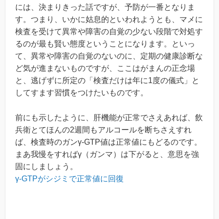
には、決まりきった話ですが、予防が一番となりま
す。つまり、いかに姑息的といわれようとも、マメに
検査を受けて異常や障害の自覚の少ない段階で対処す
るのが最も賢い態度ということになります。といっ
て、異常や障害の自覚のないのに、定期の健康診断な
ど気が進まないものですが、ここはがまんの正念場
と、逃げずに所定の「検査だけは年に1度の儀式」と
してすます習慣をつけたいものです。
前にも示したように、肝機能が正常でさえあれば、飲
兵衛とてほんの2週間もアルコールを断ちさえすれ
ば、検査時のガンγ-GTP値は正常値にもどるのです。
まあ我慢をすればγ（ガンマ）は下がると、意思を強
固にしましょう。
γ-GTPがシジミで正常値に回復